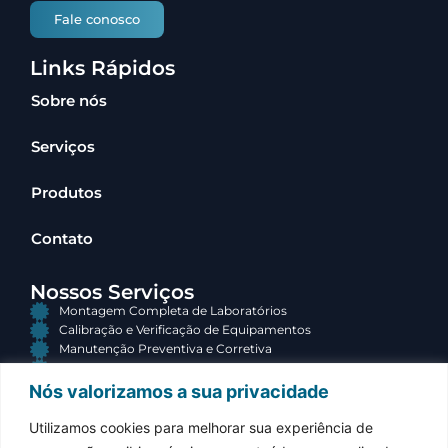
Fale conosco
Links Rápidos
Sobre nós
Serviços
Produtos
Contato
Nossos Serviços
Montagem Completa de Laboratórios
Calibração e Verificação de Equipamentos
Manutenção Preventiva e Corretiva
Consultoria e Terceirização
Nós valorizamos a sua privacidade
Contato
Utilizamos cookies para melhorar sua experiência de
(34) 3313-3767