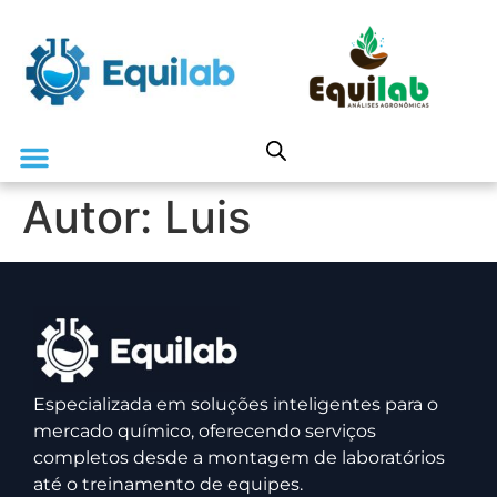
Autor:
Luis
Especializada em soluções inteligentes para o
mercado químico, oferecendo serviços
completos desde a montagem de laboratórios
até o treinamento de equipes.