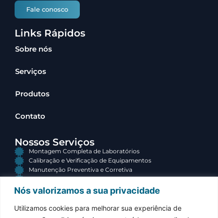
Fale conosco
Links Rápidos
Sobre nós
Serviços
Produtos
Contato
Nossos Serviços
Montagem Completa de Laboratórios
Calibração e Verificação de Equipamentos
Manutenção Preventiva e Corretiva
Consultoria e Terceirização
Nós valorizamos a sua privacidade
Contato
Utilizamos cookies para melhorar sua experiência de
(34) 3313-3767