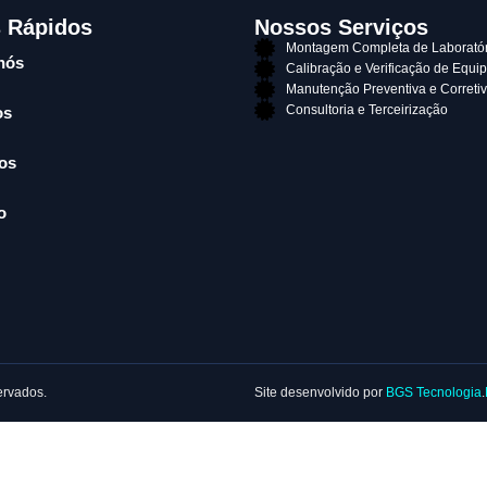
s Rápidos
Nossos Serviços
Montagem Completa de Laboratór
nós
Calibração e Verificação de Equ
Manutenção Preventiva e Correti
Consultoria e Terceirização
os
os
o
ervados.
Site desenvolvido por
BGS Tecnologia
.