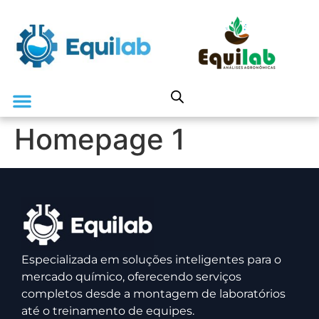
Homepage 1
Especializada em soluções inteligentes para o
mercado químico, oferecendo serviços
completos desde a montagem de laboratórios
até o treinamento de equipes.