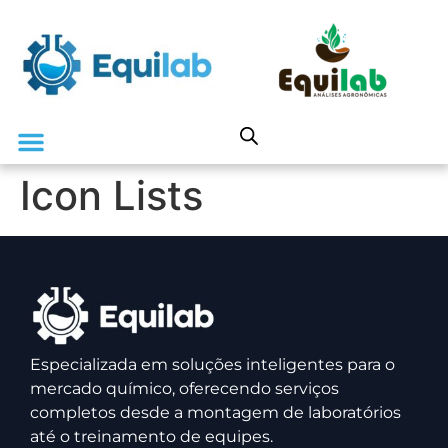
Icon Lists
Especializada em soluções inteligentes para o
mercado químico, oferecendo serviços
completos desde a montagem de laboratórios
até o treinamento de equipes.