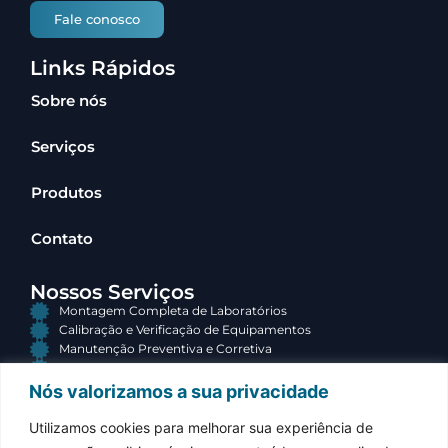
Fale conosco
Links Rápidos
Sobre nós
Serviços
Produtos
Contato
Nossos Serviços
Montagem Completa de Laboratórios
Calibração e Verificação de Equipamentos
Manutenção Preventiva e Corretiva
Consultoria e Terceirização
Nós valorizamos a sua privacidade
Contato
Utilizamos cookies para melhorar sua experiência de
(34) 3313-3767