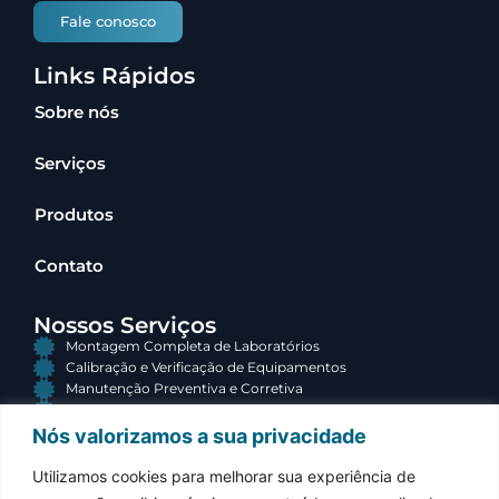
Fale conosco
Links Rápidos
Sobre nós
Serviços
Produtos
Contato
Nossos Serviços
Montagem Completa de Laboratórios
Calibração e Verificação de Equipamentos
Manutenção Preventiva e Corretiva
Consultoria e Terceirização
Nós valorizamos a sua privacidade
Contato
Utilizamos cookies para melhorar sua experiência de
(34) 3313-3767