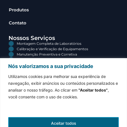
Produtos
Contato
Nossos Serviços
Montagem Completa de Laboratórios
Calibração e Verificação de Equipamentos
Manutenção Preventiva e Corretiva
Consultoria e Terceirização
Nós valorizamos a sua privacidade
Contato
Utilizamos cookies para melhorar sua experiência de
(34) 3313-3767
navegação, exibir anúncios ou conteúdos personalizados e
Atendimento comercial
analisar o nosso tráfego. Ao clicar em
"Aceitar todos"
,
contato@equilabsolucoes.com.br
você consente com o uso de cookies.
Resposta em até 24h
Rua Jonas Gomes de Sá, 243
Olinda, Uberaba – MG
Aceitar todos