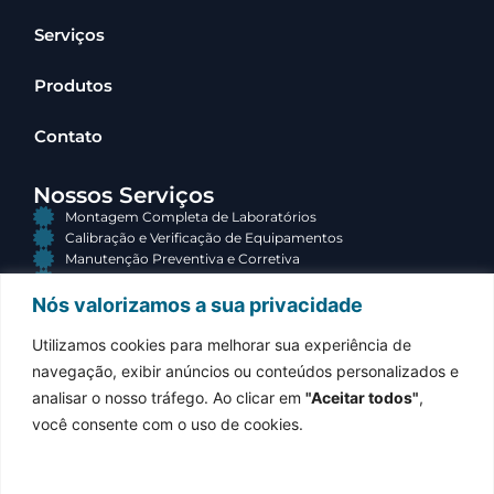
Serviços
Produtos
Contato
Nossos Serviços
Montagem Completa de Laboratórios
Calibração e Verificação de Equipamentos
Manutenção Preventiva e Corretiva
Consultoria e Terceirização
Nós valorizamos a sua privacidade
Contato
Utilizamos cookies para melhorar sua experiência de
(34) 3313-3767
navegação, exibir anúncios ou conteúdos personalizados e
Atendimento comercial
analisar o nosso tráfego. Ao clicar em
"Aceitar todos"
,
contato@equilabsolucoes.com.br
você consente com o uso de cookies.
Resposta em até 24h
Rua Jonas Gomes de Sá, 243
Olinda, Uberaba – MG