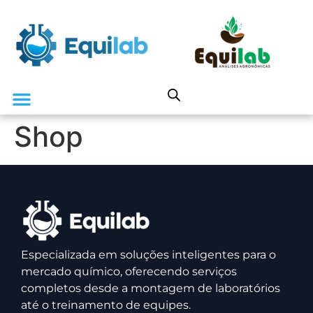
Shop
Especializada em soluções inteligentes para o
mercado químico, oferecendo serviços
completos desde a montagem de laboratórios
até o treinamento de equipes.