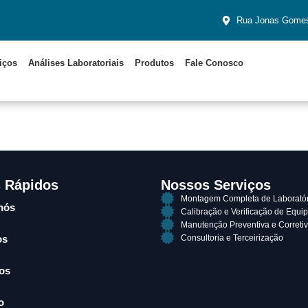
Rua Jonas Gomes
iços
Análises Laboratoriais
Produtos
Fale Conosco
s Rápidos
Nossos Serviços
Montagem Completa de Laboratór
nós
Calibração e Verificação de Equ
Manutenção Preventiva e Correti
Consultoria e Terceirização
os
os
o