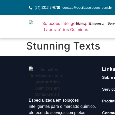
(34) 3313-3767
contato@equilabsolucoes.com.br
Home
Empresa
Serv
Stunning Texts
Link
Sobre 
Serviç
Especializada em soluções
Produt
inteligentes para o mercado químico,
oferecendo serviços completos
Contat