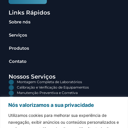
Links Rápidos
Sobre nós
Serviços
Produtos
Contato
Nossos Serviços
Montagem Completa de Laboratórios
Calibração e Verificação de Equipamentos
Manutenção Preventiva e Corretiva
Consultoria e Terceirização
Nós valorizamos a sua privacidade
Contato
Utilizamos cookies para melhorar sua experiência de
(34) 3313-3767
navegação, exibir anúncios ou conteúdos personalizados e
Atendimento comercial