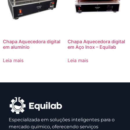
Chapa Aquecedora digital
Chapa Aquecedora digital
em alumínio
em Aço Inox – Equilab
Leia mais
Leia mais
Especializada em soluções inteligentes para o
mercado químico, oferecendo serviços